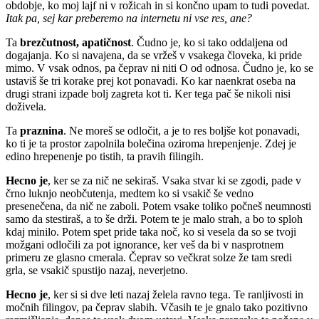
obdobje, ko moj lajf ni v rožicah in si končno upam to tudi povedat.
Itak pa, sej kar preberemo na internetu ni vse res, ane?
Ta
brezčutnost, apatičnost
. Čudno je, ko si tako oddaljena od
dogajanja. Ko si navajena, da se vržeš v vsakega človeka, ki pride
mimo. V vsak odnos, pa čeprav ni niti O od odnosa. Čudno je, ko se
ustaviš še tri korake prej kot ponavadi. Ko kar naenkrat oseba na
drugi strani izpade bolj zagreta kot ti. Ker tega pač še nikoli nisi
doživela.
Ta
praznina
. Ne moreš se odločit, a je to res boljše kot ponavadi,
ko ti je ta prostor zapolnila bolečina oziroma hrepenjenje. Zdej je
edino hrepenenje po tistih, ta pravih filingih.
Hecno je
, ker se za nič ne sekiraš. Vsaka stvar ki se zgodi, pade v
črno luknjo neobčutenja, medtem ko si vsakič še vedno
presenečena, da nič ne zaboli. Potem vsake toliko počneš neumnosti
samo da stestiraš, a to še drži. Potem te je malo strah, a bo to sploh
kdaj minilo. Potem spet pride taka noč, ko si vesela da so se tvoji
možgani odločili za pot ignorance, ker veš da bi v nasprotnem
primeru ze glasno cmerala. Čeprav so večkrat solze že tam sredi
grla, se vsakič spustijo nazaj, neverjetno.
Hecno je
, ker si si dve leti nazaj želela ravno tega. Te ranljivosti in
močnih filingov, pa čeprav slabih. Včasih te je gnalo tako pozitivno