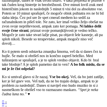
razmišljanje, danes te vsak dvom ustavi. Vsaka prepreka te požene v
tak čuden krog histerije in brezbrižnosti. Dve minuti loviš zrak med
histeričnim jokom in naslednjih 5 minut ti visi dol za absolutno vse.
Potem se 10 minut sprašuješ, če mogoče obisk psihiatra res ne bi bil
slaba ideja. Čez pol ure že spet cmeraš medtem ko sediš za
računalnikom in pišeš tole. Ne zato, ker imaš veliko željo obešat na
zvon svoje neprištevnosti, ampak zato ker pomaga.
Ni lahko delit
svoje črne strani
, priznat svoje pomanjkljivosti je vedno težko.
Mogoče je zato take stvari lažje pisat, pa objavit šele kasneje, ali pa
sploh nikoli. Besede so terapevtske, ampak mogoče niso več
dovolj…
Ko ti potem sredi odstavka zmanjka šmorna, veš da si danes čez ta
hujše. Še malo si obrišeš nos in končno zapreš beležko. Med
tuširanjem se sprašuješ, a je to sploh vredno objavit. Kdo bi bral
take blodnje? A je sploh pametno dat to ven?
A bo folk mislu, da se
mi je že čist odpelal?
Ko si umivaš glavo si že nazaj.
Vse bo okej.
Veš, da bo jutri zatišje,
ker je šel gnev ven. Veš tudi, da ne bo trajalo dolgo, ampak to je
problem za naslednjič. Danes si naviješ eno hudo muziko in si z
nasmeškom še obrišeš vso to razmazano maskaro.
“Spet je neka
čudna luna no.”
♥
0
0