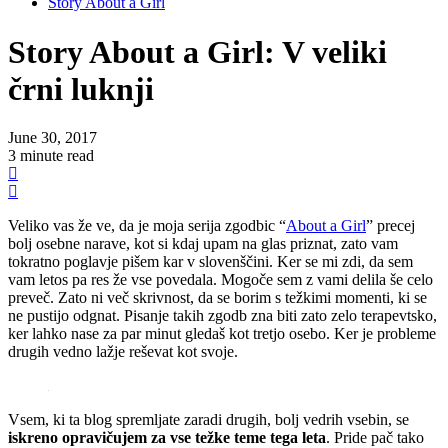
Story About a Girl
Story About a Girl:
V veliki
črni luknji
June 30, 2017
3 minute read
Veliko vas že ve, da je moja serija zgodbic “
About a Girl
” precej
bolj osebne narave, kot si kdaj upam na glas priznat, zato vam
tokratno poglavje pišem kar v slovenščini. Ker se mi zdi, da sem
vam letos pa res že vse povedala. Mogoče sem z vami delila še celo
preveč. Zato ni več skrivnost, da se borim s težkimi momenti, ki se
ne pustijo odgnat. Pisanje takih zgodb zna biti zato zelo terapevtsko,
ker lahko nase za par minut gledaš kot tretjo osebo. Ker je probleme
drugih vedno lažje reševat kot svoje.
Vsem, ki ta blog spremljate zaradi drugih, bolj vedrih vsebin, se
iskreno opravičujem za vse težke teme tega leta
. Pride pač tako