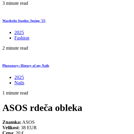
3 minute read
Wardrobe Staples: Spring ’25
2025
Fashion
2 minute read
Photostory: History of my Nails
2025
Nails
1 minute read
ASOS rdeča obleka
Znamka:
ASOS
Velikost
: 38 EUR
Cena
: 20 €