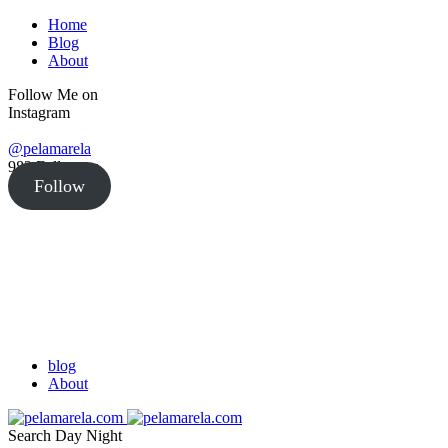
Home
Blog
About
Follow Me on
Instagram
@pelamarela
982
Followers
Follow
blog
About
Search
Day
Night