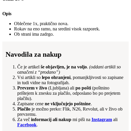
Opis
Oblečene 1x, praktično nova.
Rokav na eno ramo, na sredini visok razporek.
Ob strani ima zadrgo.
Navodila za nakup
Če je artikel
še objavljen, je na voljo
.
(oddani artikli so
označeni z “prodano”)
Vsi artikli so
lepo ohranjeni
, pomanjkljivosti so zapisane
in tudi vidne na fotografijah.
Prevzem v živo
(Ljubljana) ali
po pošti
(poštnino
prištejem k znesku za plačilo, odposlano bo po prejetem
plačilu).
Zapisane cene
ne vključujejo poštnine
.
Plačilo
je možno preko: Flik, N26, Revolut, ali v živo ob
prevzemu.
Za več
informacij ali nakup
mi piši na
Instagram
ali
Facebook
.